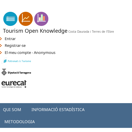
Vés al contingut
apk indir
sikiş
-
orospu numara
-
türkçe porno
-
seks hatti
-
porno
Tourism Open Knowledge
Costa Daurada i Terres de l'Ebre
Entrar
Registrar-se
El meu compte - Anonymous
QUI SOM
INFORMACIÓ ESTADÍSTICA
METODOLOGIA