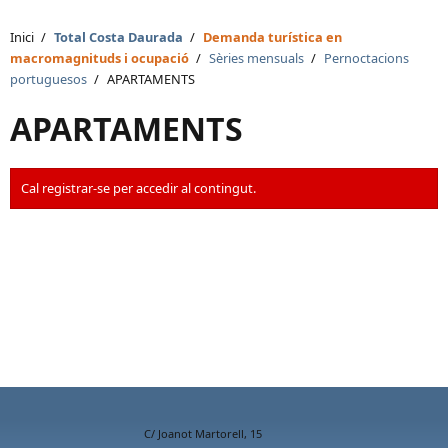
Inici
/
Total Costa Daurada
/
Demanda turística en
macromagnituds i ocupació
/
Sèries mensuals
/
Pernoctacions
portuguesos
/
APARTAMENTS
APARTAMENTS
Cal registrar-se per accedir al contingut.
C/ Joanot Martorell, 15