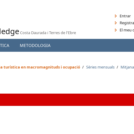
Entrar
Registra
ledge
El meu
Costa Daurada i Terres de l'Ebre
TICA
METODOLOGIA
 turística en macromagnituds i ocupació
/
Sèries mensuals
/
Mitjana