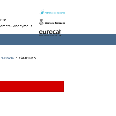
r-se
 compte - Anonymous
 d'estada
/
CÀMPINGS