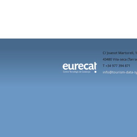
C/ Joanot Martorell, 
43480 Vila-seca (Tarr
T +34 977 394 871
info@tourism-data-s