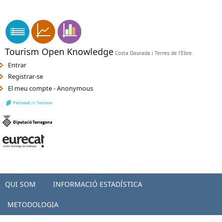
Vés al contingut
apk indir
sikiş
-
orospu numara
-
türkçe porno
-
seks hatti
-
porno
Tourism Open Knowledge
Costa Daurada i Terres de l'Ebre
Entrar
Registrar-se
El meu compte - Anonymous
QUI SOM
INFORMACIÓ ESTADÍSTICA
METODOLOGIA