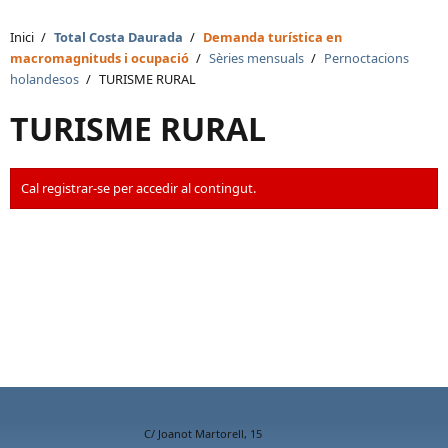
Inici
/
Total Costa Daurada
/
Demanda turística en
macromagnituds i ocupació
/
Sèries mensuals
/
Pernoctacions
holandesos
/
TURISME RURAL
TURISME RURAL
Cal registrar-se per accedir al contingut.
C/ Joanot Martorell, 15