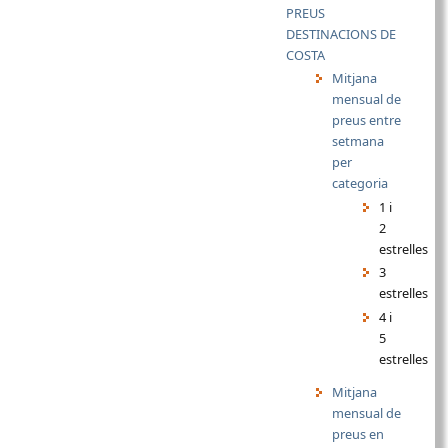
PREUS
DESTINACIONS DE
COSTA
Mitjana
mensual de
preus entre
setmana
per
categoria
1 i
2
estrelles
3
estrelles
4 i
5
estrelles
Mitjana
mensual de
preus en