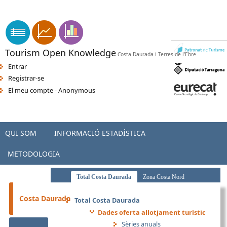
Vés al contingut
apk indir
sikiş
-
orospu numara
-
türkçe porno
-
seks hatti
-
porno
Tourism Open Knowledge
Costa Daurada i Terres de l'Ebre
Entrar
Registrar-se
El meu compte - Anonymous
QUI SOM
INFORMACIÓ ESTADÍSTICA
METODOLOGIA
Total Costa Daurada
Zona Costa Nord
Zona Costa Centre
Zona Interior Costa Daurada
Costa Daurada
Total Costa Daurada
Dades oferta allotjament turístic
Sèries anuals