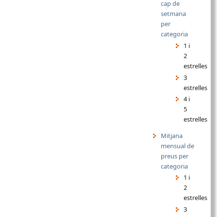
cap de
setmana
per
categoria
1 i
2
estrelles
3
estrelles
4 i
5
estrelles
Mitjana
mensual de
preus per
categoria
1 i
2
estrelles
3