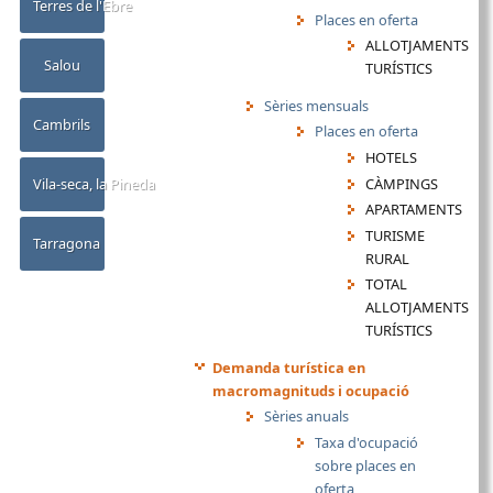
Terres de l'Ebre
Places en oferta
ALLOTJAMENTS
Salou
TURÍSTICS
Sèries mensuals
Cambrils
Places en oferta
HOTELS
CÀMPINGS
Vila-seca, la Pineda
APARTAMENTS
TURISME
Tarragona
RURAL
TOTAL
ALLOTJAMENTS
TURÍSTICS
Demanda turística en
macromagnituds i ocupació
Sèries anuals
Taxa d'ocupació
sobre places en
oferta