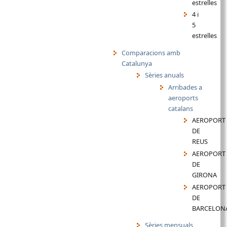
estrelles
4 i
5
estrelles
Comparacions amb
Catalunya
Sèries anuals
Arribades a
aeroports
catalans
AEROPORT
DE
REUS
AEROPORT
DE
GIRONA
AEROPORT
DE
BARCELON
Sèries mensuals