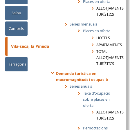
Places en oferta
ALLOTJAMENTS
Salou
TURÍSTICS
Sèries mensuals
Cambrils
Places en oferta
HOTELS
APARTAMENTS
Vila-seca, la Pineda
TOTAL
ALLOTJAMENTS
TURÍSTICS
Tarragona
Demanda turística en
macromagnituds i ocupació
Sèries anuals
Taxa d'ocupació
sobre places en
oferta
ALLOTJAMENTS
TURÍSTICS
Pernoctacions