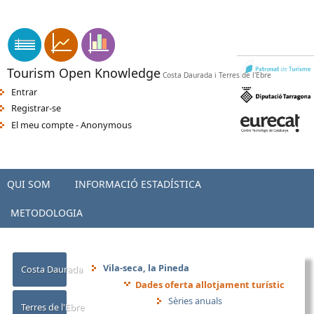
Vés al contingut
apk indir
sikiş
-
orospu numara
-
türkçe porno
-
seks hatti
-
porno
Tourism Open Knowledge
Costa Daurada i Terres de l'Ebre
Entrar
Registrar-se
El meu compte - Anonymous
QUI SOM
INFORMACIÓ ESTADÍSTICA
METODOLOGIA
Vila-seca, la Pineda
Costa Daurada
Dades oferta allotjament turístic
Sèries anuals
Terres de l'Ebre