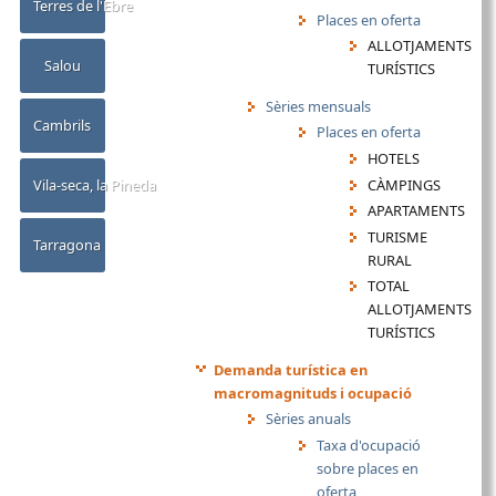
Terres de l'Ebre
Places en oferta
ALLOTJAMENTS
Salou
TURÍSTICS
Sèries mensuals
Cambrils
Places en oferta
HOTELS
CÀMPINGS
Vila-seca, la Pineda
APARTAMENTS
TURISME
Tarragona
RURAL
TOTAL
ALLOTJAMENTS
TURÍSTICS
Demanda turística en
macromagnituds i ocupació
Sèries anuals
Taxa d'ocupació
sobre places en
oferta