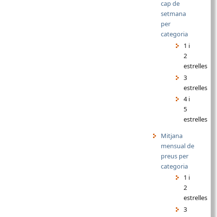
cap de
setmana
per
categoria
1 i
2
estrelles
3
estrelles
4 i
5
estrelles
Mitjana
mensual de
preus per
categoria
1 i
2
estrelles
3