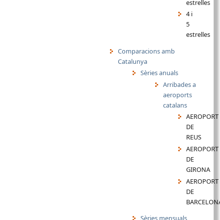
estrelles
4 i
5
estrelles
Comparacions amb
Catalunya
Sèries anuals
Arribades a
aeroports
catalans
AEROPORT
DE
REUS
AEROPORT
DE
GIRONA
AEROPORT
DE
BARCELON
Sèries mensuals