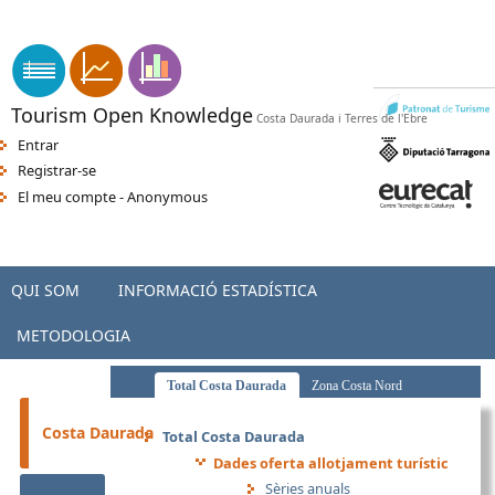
Vés al contingut
apk indir
sikiş
-
orospu numara
-
türkçe porno
-
seks hatti
-
porno
Tourism Open Knowledge
Costa Daurada i Terres de l'Ebre
Entrar
Registrar-se
El meu compte - Anonymous
QUI SOM
INFORMACIÓ ESTADÍSTICA
METODOLOGIA
Total Costa Daurada
Zona Costa Nord
Zona Costa Centre
Zona Interior Costa Daurada
Costa Daurada
Total Costa Daurada
Dades oferta allotjament turístic
Sèries anuals